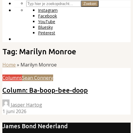
Zoeken
Instagram
Facebook
YouTube
Bluesky
Pinterest
Tag: Marilyn Monroe
Home
»
Marilyn Monroe
Columns
Sean Connery
Column: Ba-boop-bee-doop
Jasper Hartog
1 juni 2026
James Bond Nederland